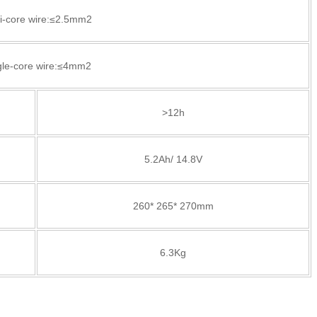
ti-core wire:≤2.5mm2
gle-core wire:≤4mm2
>12h
5.2Ah/ 14.8V
260* 265* 270mm
6.3Kg