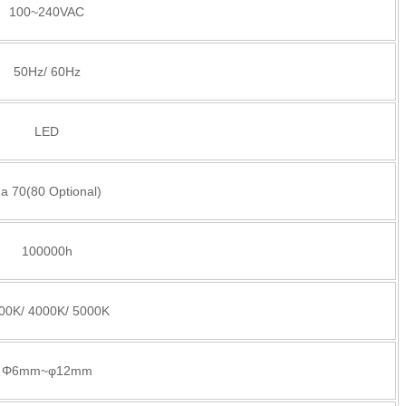
100~240VAC
50Hz/ 60Hz
LED
a 70(80 Optional)
100000h
00K/ 4000K/ 5000K
Φ6mm~φ12mm