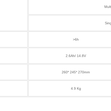
Mul
Sin
>6h
2.6Ah/ 14.8V
260* 245* 270mm
4.9 Kg