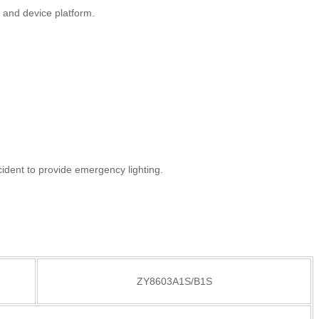
p and device platform.
.
cident to provide emergency lighting.
ZY8603A1S/B1S