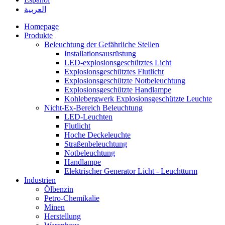
العربية
Homepage
Produkte
Beleuchtung der Gefährliche Stellen
Installationsausrüstung
LED-explosionsgeschütztes Licht
Explosionsgeschütztes Flutlicht
Explosionsgeschützte Notbeleuchtung
Explosionsgeschützte Handlampe
Kohlebergwerk Explosionsgeschützte Leuchte
Nicht-Ex-Bereich Beleuchtung
LED-Leuchten
Flutlicht
Hoche Deckeleuchte
Straßenbeleuchtung
Notbeleuchtung
Handlampe
Elektrischer Generator Licht - Leuchtturm
Industrien
Ölbenzin
Petro-Chemikalie
Minen
Herstellung