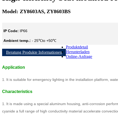
Model: ZY8603AS, ZY8603BS
IP Code:
IP66
Ambient temp.:
- 25℃to +50℃
Produktdetail
Herunterladen
Beratung Produkte Informationen
Online-Anfrage
Application
1. It is suitable for emergency lighting in the installation platform, w
Characteristics
1. It is made using a special aluminum housing, anti-corrosion performa
cyanide a full range of high conductivity material accelerate convectio